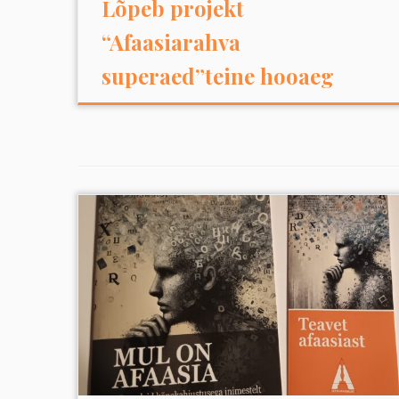
Lõpeb projekt
“Afaasiarahva
superaed”teine hooaeg