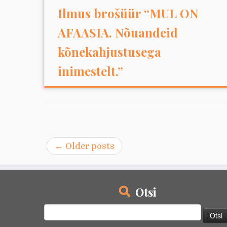
Ilmus brošüür “MUL ON
AFAASIA. Nõuandeid
kõnekahjustusega
inimestelt.”
←
Older posts
Otsi
Otsi: