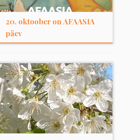
20. oktoober on AFAASIA
päev