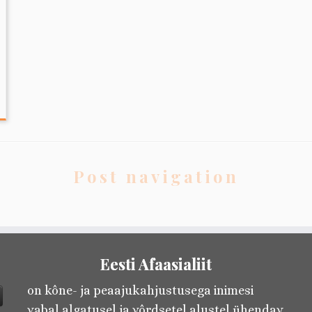
Post navigation
Eesti Afaasialiit
on kône- ja peaajukahjustusega inimesi
vabal algatusel ja vôrdsetel alustel ühendav