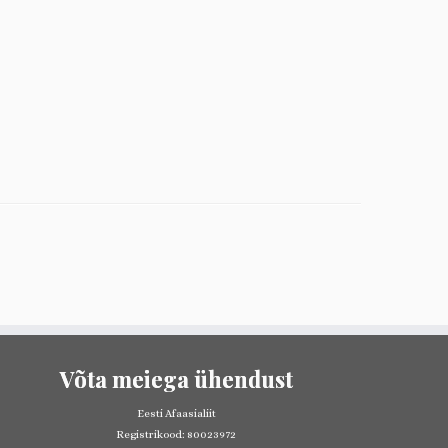
Võta meiega ühendust
Eesti Afaasialiit
Registrikood: 80023972